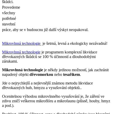
škůdci.
Provedeme
všechny
potřebné
stavební
práce, aby se v budoucnu již další výskyt neopakoval.
Mikrovlnná technologie
je šetrná, levná a ekologicky nezávadná!
Mikrovlnná technologie
je programem komplexní likvidace
dřevokazných škůdců se 100 % účinností a dlouhodobými
zárukami.
Mikrovlnná technologie
je někdy jedinou možností, jak zachránit
napadený objekt
dřevomorkou
nebo
tesaříkem
.
Jde o nejrychlejší a nejlevnější známou metodu likvidace
dřevokazných hub, hmyzu a vysušování objektů..
Ocenitelnou výhodou mikrovlnného vysušování je, že záření ve
zdivu zničí veškerou mikroflóru a mikrofaunu (plísně, houby, hmyz
a pod.).