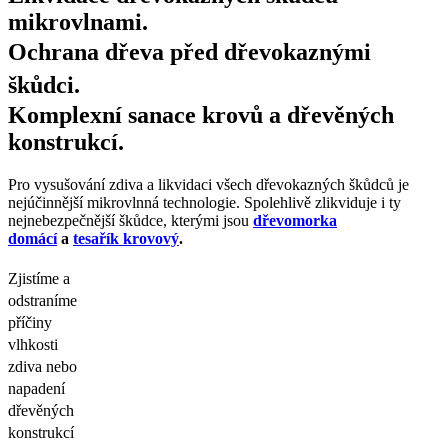
mikrovlnami.
Ochrana dřeva před dřevokaznými
škůdci.
Komplexní sanace krovů a dřevěných
konstrukcí.
Pro vysušování zdiva a likvidaci všech dřevokazných škůdců je
nejúčinnější mikrovlnná technologie. Spolehlivě zlikviduje i ty
nejnebezpečnější škůdce, kterými jsou
dřevomorka
domácí
a
tesařík krovový
.
Zjistíme a
odstraníme
příčiny
vlhkosti
zdiva nebo
napadení
dřevěných
konstrukcí