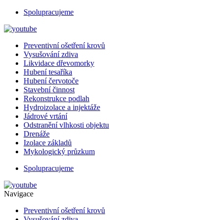
Spolupracujeme
Preventivní ošetření krovů
Vysušování zdiva
Likvidace dřevomorky
Hubení tesaříka
Hubení červotoče
Stavební činnost
Rekonstrukce podlah
Hydroizolace a injektáže
Jádrové vrtání
Odstranění vlhkosti objektu
Drenáže
Izolace základů
Mykologický průzkum
Spolupracujeme
Navigace
Preventivní ošetření krovů
Vysušování zdiva