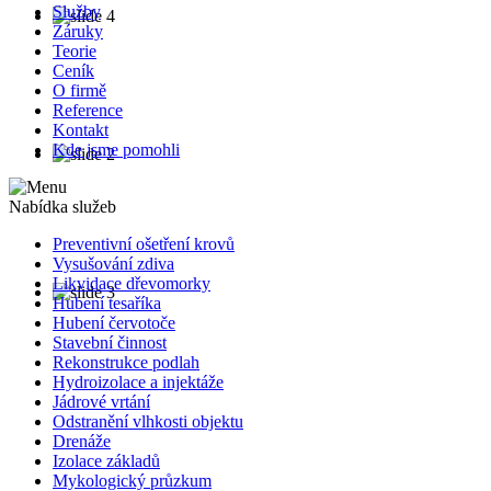
Služby
Záruky
Teorie
Ceník
O firmě
Reference
Kontakt
Kde jsme pomohli
Nabídka služeb
Preventivní ošetření krovů
Vysušování zdiva
Likvidace dřevomorky
Hubení tesaříka
Hubení červotoče
Stavební činnost
Rekonstrukce podlah
Hydroizolace a injektáže
Jádrové vrtání
Odstranění vlhkosti objektu
Drenáže
Izolace základů
Mykologický průzkum