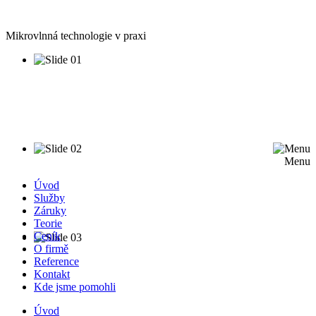
Mikrovlnná technologie v praxi
Menu
Úvod
Služby
Záruky
Teorie
Ceník
O firmě
Reference
Kontakt
Kde jsme pomohli
Úvod