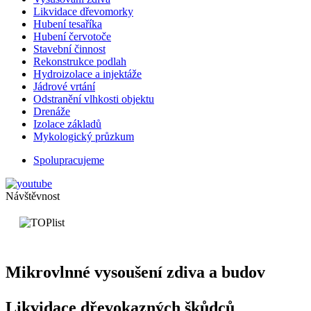
Likvidace dřevomorky
Hubení tesaříka
Hubení červotoče
Stavební činnost
Rekonstrukce podlah
Hydroizolace a injektáže
Jádrové vrtání
Odstranění vlhkosti objektu
Drenáže
Izolace základů
Mykologický průzkum
Spolupracujeme
Návštěvnost
Mikrovlnné vysoušení zdiva a budov
Likvidace dřevokazných škůdců